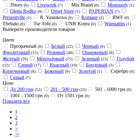
JStory
Livework
Mix Brand
Monopoly
(0)
(7)
(0)
(1)
Olena Redko
Orner Store
PAPERIAN
(4)
(1)
(7)
Presentville
R. Vasiukova
Romane
RWF
(1)
(0)
(2)
(0)
Thehaki
Tse Tobi
UNR Korea
Wannathis
(0)
(0)
(0)
(1)
Выберите производителя товаров
Цвет
Прозрачный
Белый
Черный
(0)
(22)
(6)
Фиолетовый
Розовый
Оранжевый
(15)
(40)
(8)
Желтый
Ментоловый
Зеленый
Голубой
(26)
(15)
(23)
Синий
Красный
Бордовый
(32)
(17)
(10)
(3)
Коричневый
Бежевый
Золотой
Серебро
(8)
(9)
(1)
(0)
Серый
(7)
Цена
До 200 грн
201 - 500 грн
501 - 1000 грн
(52)
(33)
(0)
1001 - 1500 грн
От 1501 грн
(0)
(0)
Показать все
1
2
3
>
>|