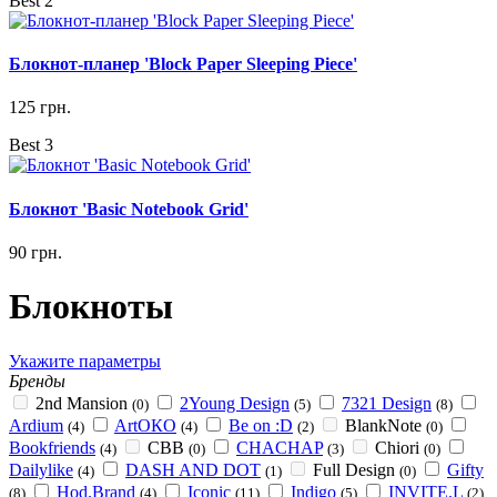
Best 2
Блокнот-планер 'Block Paper Sleeping Piece'
125 грн.
Best 3
Блокнот 'Basic Notebook Grid'
90 грн.
Блокноты
Укажите параметры
Бренды
2nd Mansion
2Young Design
7321 Design
(0)
(5)
(8)
Ardium
ArtОКО
Be on :D
BlankNote
(4)
(4)
(2)
(0)
Bookfriends
CBB
CHACHAP
Chiori
(4)
(0)
(3)
(0)
Dailylike
DASH AND DOT
Full Design
Gifty
(4)
(1)
(0)
Hod.Brand
Iconic
Indigo
INVITE.L
(8)
(4)
(11)
(5)
(2)