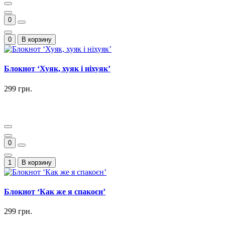
0
0
В корзину
Блокнот ‘Хуяк, хуяк і ніхуяк’
299 грн.
0
1
В корзину
Блокнот ‘Как же я спакоєн’
299 грн.