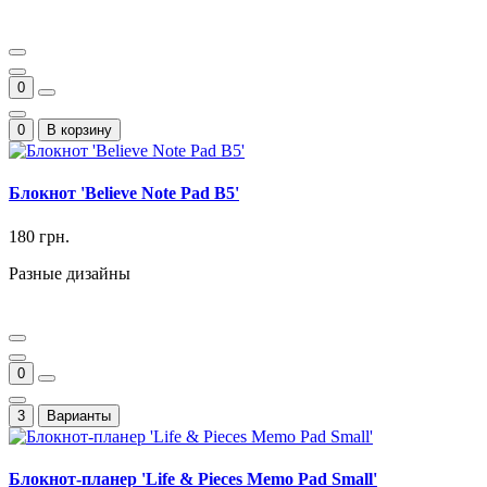
0
0
В корзину
Блокнот 'Believe Note Pad B5'
180 грн.
Разные дизайны
0
3
Варианты
Блокнот-планер 'Life & Pieces Memo Pad Small'